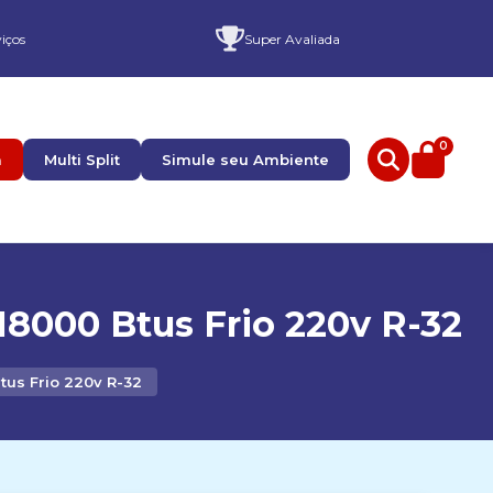
iços
Super Avaliada
0
a
Multi Split
Simule seu Ambiente
18000 Btus Frio 220v R-32
tus Frio 220v R-32