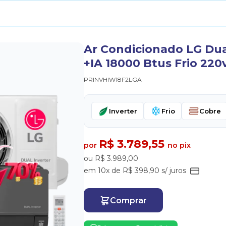
Ar Condicionado LG Dual
+IA 18000 Btus Frio 220
PRINVHIW18F2LGA
Inverter
Frio
Cobre
R$ 3.789,55
por
no pix
ou R$ 3.989,00
em 10x de R$ 398,90 s/ juros
Comprar