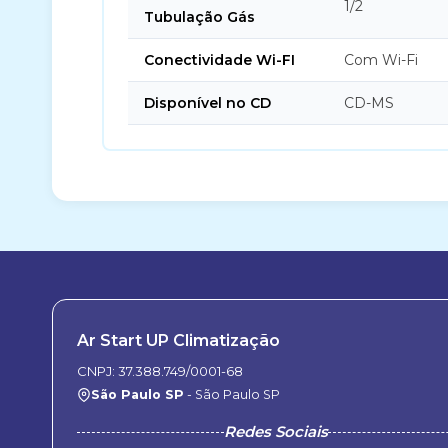
1/2
Tubulação Gás
Conectividade Wi-FI
Com Wi-Fi
Disponível no CD
CD-MS
Ar Start UP Climatização
CNPJ: 37.388.749/0001-68
São Paulo SP
- São Paulo SP
Redes Sociais