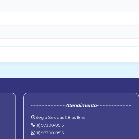
Atendimento
Seg à Sex das 08 às 18hs
(11) 97300-9513
(11) 97300-9513