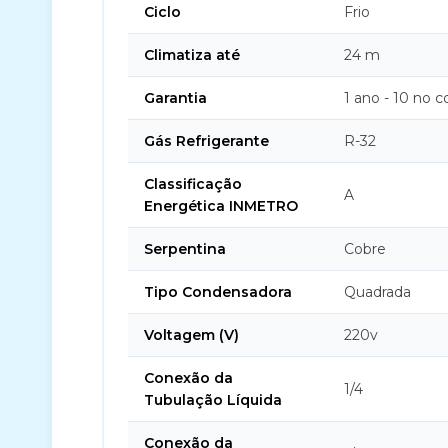
Ciclo
Frio
Climatiza até
24 m
Garantia
1 ano - 10 no 
Gás Refrigerante
R-32
Classificação
A
Energética INMETRO
Serpentina
Cobre
Tipo Condensadora
Quadrada
Voltagem (V)
220v
Conexão da
1/4
Tubulação Líquida
Conexão da