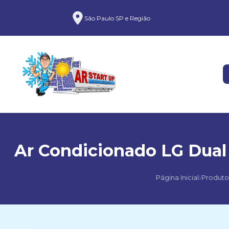
São Paulo SP e Região
Ar Condicionado LG Dual 
›
Página Inicial
Produto