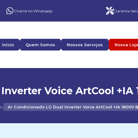
Chame no Whatsapp
Garantia Serv
Início
Quem Somos
Nossos Serviços
Nossa Loj
Inverter Voice ArtCool +IA 
›
s
Ar Condicionado LG Dual Inverter Voice ArtCool +IA 18000 B